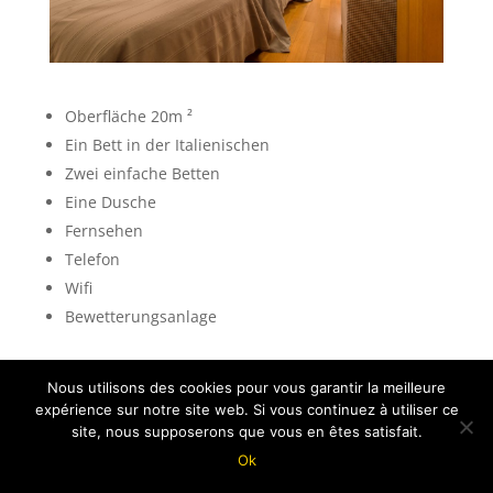
Oberfläche 20m ²
Ein Bett in der Italienischen
Zwei einfache Betten
Eine Dusche
Fernsehen
Telefon
Wifi
Bewetterungsanlage
Nous utilisons des cookies pour vous garantir la meilleure
expérience sur notre site web. Si vous continuez à utiliser ce
Création
Idée Ad
- 2018
site, nous supposerons que vous en êtes satisfait.
Ok